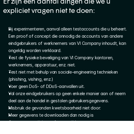
Er zijn een aantal dingen die we u 
expliciet vragen niet te doen:
Bij experimenteren, aanval alleen testaccounts die u beheert. 
Een proof of concept die onnodig de accounts van andere 
eindgebruikers of werknemers van VI Company inhoudt, kan 
ongeldig worden verklaard.
Test de fysieke beveiliging van VI Company kantoren, 
werknemers, apparatuur, enz. niet.
Test niet met behulp van sociale-engineering technieken 
(phishing, vishing, enz.)
Voer geen DoS- of DDoS-aanvallen uit.
Val onze eindgebruikers op geen enkele manier aan of neem 
deel aan de handel in gestolen gebruikersgegevens.
Misbruik de gevonden kwetsbaarheid niet door:
Meer gegevens te downloaden dan nodig is
Gegevens te wijzigen of te verwijderen
De kwetsbaarheid te delen totdat deze is opgelost